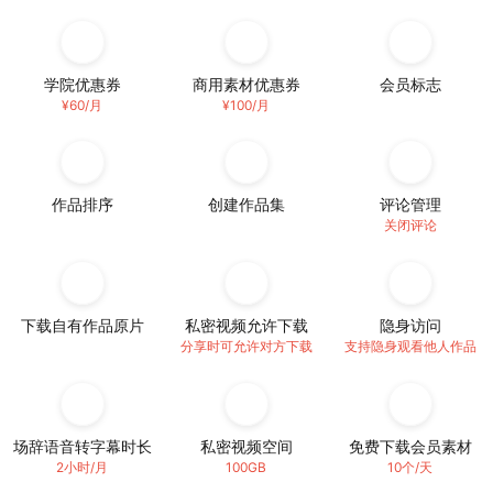
学院优惠券
商用素材优惠券
会员标志
¥60/月
¥100/月
作品排序
创建作品集
评论管理
关闭评论
下载自有作品原片
私密视频允许下载
隐身访问
分享时可允许对方下载
支持隐身观看他人作品
场辞语音转字幕时长
私密视频空间
免费下载会员素材
2小时/月
100GB
10个/天