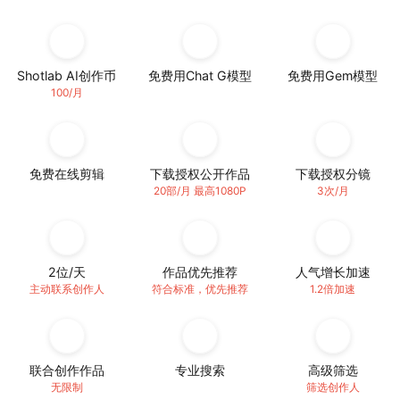
Shotlab AI创作币
免费用Chat G模型
免费用Gem模型
100/月
免费在线剪辑
下载授权公开作品
下载授权分镜
20部/月 最高1080P
3次/月
2位/天
作品优先推荐
人气增长加速
主动联系创作人
符合标准，优先推荐
1.2倍加速
联合创作作品
专业搜索
高级筛选
无限制
筛选创作人