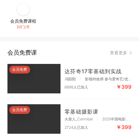
会员免费课程
30门/月
会员免费课
查看更多
会员免费
达芬奇17零基础到实战
冯阳阳
影视特效师 参与爱奇艺/优
酷等网站项目制作 7年授课经验
￥399
6898
人已加入
会员免费
零基础摄影课
火柴人_Cannibal
2020中国电影金
鸡奖幕后， 图虫、 LOFTER签约摄影师
￥399
2724
人已加入